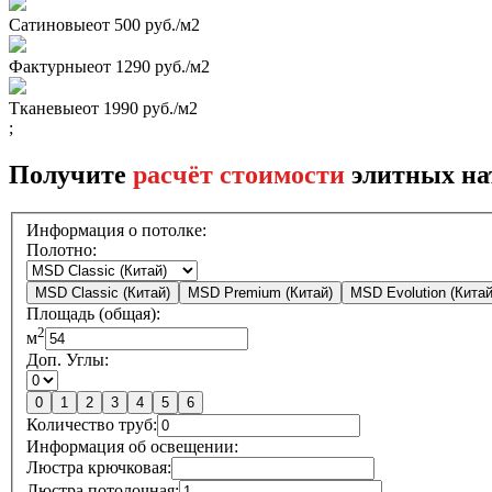
Сатиновые
от 500 руб./м2
Фактурные
от 1290 руб./м2
Тканевые
от 1990 руб./м2
;
Получите
расчёт стоимости
элитных на
Информация о потолке:
Полотно:
MSD Classic (Китай)
MSD Premium (Китай)
MSD Evolution (Китай
Площадь (общая):
2
м
Доп. Углы:
0
1
2
3
4
5
6
Количество труб:
Информация об освещении:
Люстра крючковая:
Люстра потолочная: