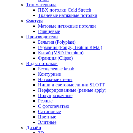
Тип материала
ПВХ потолки Cold Stretch
Тканевые натяжные потолки
Фактура
Матовые натяжные потолки
Глянцевые
Производители
Бельгия (Polyplast)
Германия (Pongs, Teqtum KM2 )
Китай (MSD Premium)
Франция (Clipso)
Виды потолков
Бесщелевые kraab
Контурные
Натяжные стены
Ниши и световые линии SLOTT
Перфорированные (резные apply)
Полупрозрачные
Резные
С фотопечатью
Сатиновые
Цветные
Элитные
Дизайн
3D