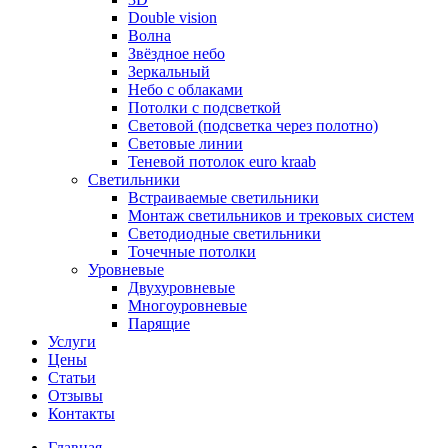
Double vision
Волна
Звёздное небо
Зеркальный
Небо с облаками
Потолки с подсветкой
Световой (подсветка через полотно)
Световые линии
Теневой потолок euro kraab
Светильники
Встраиваемые светильники
Монтаж светильников и трековых систем
Светодиодные светильники
Точечные потолки
Уровневые
Двухуровневые
Многоуровневые
Парящие
Услуги
Цены
Статьи
Отзывы
Контакты
Главная